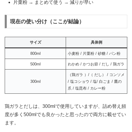
片栗粉 → まとめて使う → 減りが早い
現在の使い分け（ここが結論）
サイズ
具体例
800ml
小麦粉 / 片栗粉 / 砂糖 / パン粉
500ml
わかめ / かつお節 / だし / 鶏ガラ
（鶏ガラ ）/（ だし） / コンソメ
300ml
/ 塩コショウ / 塩/ 白ごま / 鷹の
爪 / 塩昆布 / カレー粉
鶏ガラとだしは、300mlで使用していますが、詰め替え頻
度が多く500mlでも良かったと思ったので両方に載せてい
ます。