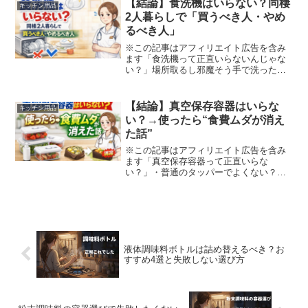
能か)に食べられるかが大事！今まではコ
【結論】食洗機はいらない？同棲
キッチン用品
ストコのチチヤスヨー...
2人暮らしで「買うべき人・やめ
るべき人」
※この記事はアフィリエイト広告を含み
ます「食洗機って正直いらないんじゃな
い？」場所取るし邪魔そう手で洗った方
が早い気がする高いし後悔しそうこう思
っていませんか？私も完全に同じでし
た。👉 正直、いらない派でしたでも実際
【結論】真空保存容器はいらな
キッチン用品
に使ってみると…👉 夜の...
い？→使ったら“食費ムダが消え
た話”
※この記事はアフィリエイト広告を含み
ます「真空保存容器って正直いらな
い？」・普通のタッパーでよくない？・
高いし元取れるの？・本当に効果ある
の？こう思っていませんか？私も完全に
同じでした。正直、「なくても困らない
もの」だと思ってました。でも実...
液体調味料ボトルは詰め替えるべき？お
すすめ4選と失敗しない選び方