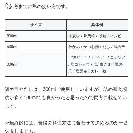
👇参考までに私の使い方です。
サイズ
具体例
800ml
小麦粉 / 片栗粉 / 砂糖 / パン粉
500ml
わかめ / かつお節 / だし / 鶏ガラ
（鶏ガラ ）/（ だし） / コンソメ
300ml
/ 塩コショウ / 塩/ 白ごま / 鷹の
爪 / 塩昆布 / カレー粉
鶏ガラとだしは、300mlで使用していますが、詰め替え頻
度が多く500mlでも良かったと思ったので両方に載せてい
ます。
※最終的には、普段の料理方法に合わせて決めるのが一番
失敗しません。