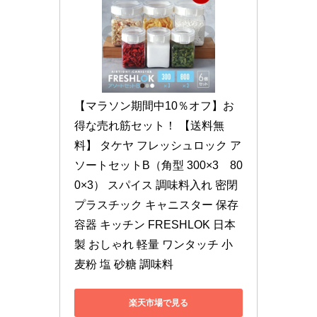
【マラソン期間中10％オフ】お
得な売れ筋セット！ 【送料無
料】 タケヤ フレッシュロック ア
ソートセットB（角型 300×3　80
0×3） スパイス 調味料入れ 密閉 
プラスチック キャニスター 保存
容器 キッチン FRESHLOK 日本
製 おしゃれ 軽量 ワンタッチ 小
麦粉 塩 砂糖 調味料
楽天市場で見る