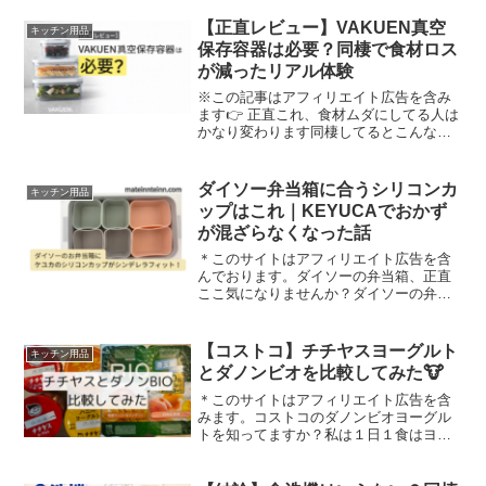
VAKUEN 真空保存容器を、トースターに
入れてしまって…そのまま溶けました。
【正直レビュー】VAKUEN真空
キッチン用品
vakuen真空容器...
保存容器は必要？同棲で食材ロス
が減ったリアル体験
※この記事はアフィリエイト広告を含み
ます👉 正直これ、食材ムダにしてる人は
かなり変わります同棲してるとこんなこ
とないですか？野菜使いきれない気づい
たら腐ってる「これまだ使える？」と悩
む私もこれでかなりストレスでした。👉
ダイソー弁当箱に合うシリコンカ
キッチン用品
しかもこれ、気づいて...
ップはこれ｜KEYUCAでおかず
が混ざらなくなった話
＊このサイトはアフィリエイト広告を含
んでおります。ダイソーの弁当箱、正直
ここ気になりませんか？ダイソーの弁当
箱「保存容器としても使えるお弁当箱
（エア弁付）」って、安くて使いやすい
ですよね。我が家でも同棲してからずっ
【コストコ】チチヤスヨーグルト
キッチン用品
と使っていて、コスパにはか...
とダノンビオを比較してみた🐮
＊このサイトはアフィリエイト広告を含
みます。コストコのダノンビオヨーグル
トを知ってますか？私は１日１食はヨー
グルトを食べるヨーグルト好き女です。
いかに安く美味しく長期的(まとめ買い可