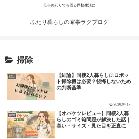
仕事終わりでも回る同棲生活に
ふたり暮らしの家事ラクブログ
掃除
【結論】同棲2人暮らしにロボッ
掃除
ト掃除機は必要？後悔しないため
の判断基準
2026.04.17
【オバケツレビュー】同棲2人暮
掃除
らしのゴミ箱問題が解決した話｜
臭い・サイズ・見た目を正直に