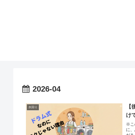
2026-04
【
水回り
け
※こ
に、
があ