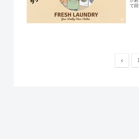
て回
前
へ